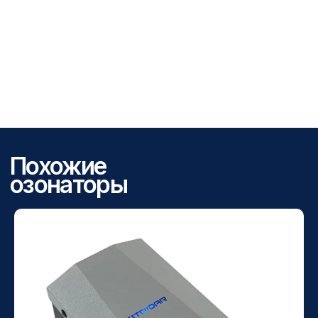
Озонированная вода: польза
и применение в быту
23.01.2025
Решение вопроса очистки
воды от железа и марганца в
загородном доме
22.07.2024