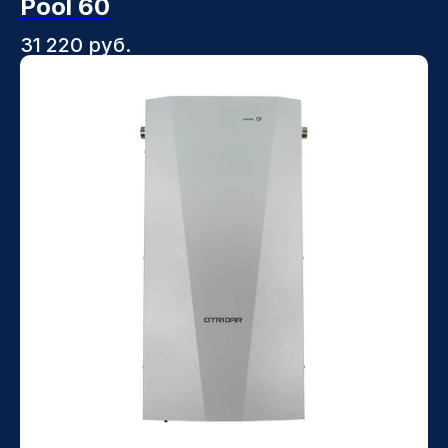
Pool 60
Подписка на рассылку
31 220
руб.
Нажимая кнопку «Отправить», я
подтверждаю свое согласие на обработку
персональных данных и ознакомление с
положениями
Политики конфиденциальности
ОТПРАВИТЬ
Каталог
Озонаторы воздуха
Озонаторы воды
Бытовые озонаторы
Промышленные озонаторы
Озонирующие шкафы
Доп. оборудование
Мы на маркетплейсах