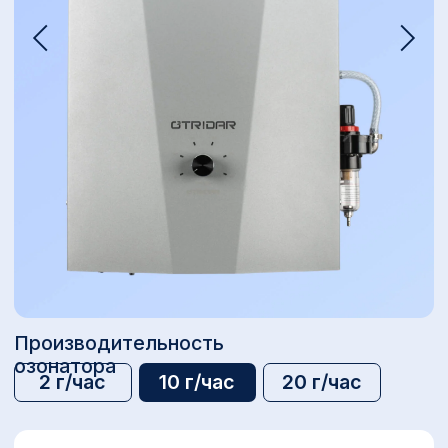
О компании
Сферы применения
8 800 500 82
Производительность
61
озонатора
2 г/час
10 г/час
20 г/час
TELEGRAM
WHATSAPP
MAX
ПОДОБРАТЬ ОЗОНАТОР
31 230 ₽
64 000₽
НДС 5%
В КОРЗИНУ
Преимущества
Оплата частями
Доставка по России и СНГ
Оплата картой или СБП