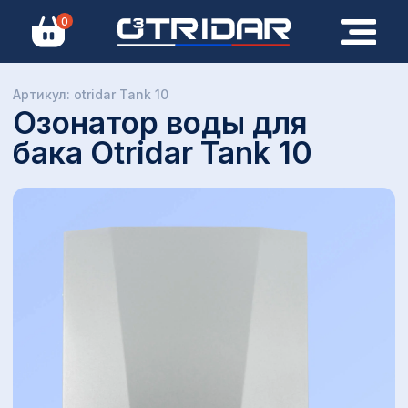
0
Артикул: otridar Tank 10
Каталог
Озонатор воды для
Все озонаторы
бака Otridar Tank 10
Озонаторы воздуха
Озонаторы воды
Бытовые озонаторы
Промышленные озонаторы
Озонирующие шкафы
Дополнительное оборудование
Полезное
Контакты
Сервисный центр
Калькулятор
озонирования
Статьи
Методики озонирования