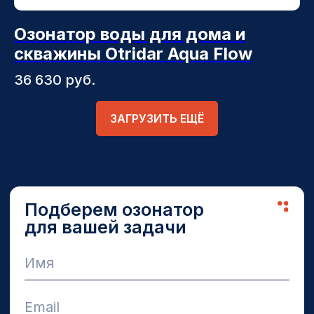
Ozon
WildBerries
Озонатор воды для дома и
Яндекс.Маркет
скважины Otridar Aqua Flow
Другие наши проекты
36 630
руб.
Электрические котлы Amber
Озонированные масла Cosmo3
ЗАГРУЗИТЬ ЕЩЁ
ООО "УБЕР ЭЛЕКТРО" ИНН 6166119724
Политика в отношении обработки
персональных данных
Разработка сайта
OTRIDAR © 2020-2025