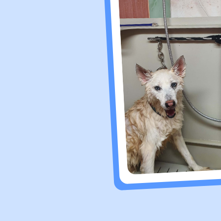
Отзывы
Виктория
20.01.26
Даже не ожидала, что это будет настолько супер-нужная вещь в 
использовании запах озона сильно чувствовался, как будто в ван
грозовой дождь👍 сейчас меньше, видимо, привыкла, но всё равн
нравится. Планировали поставить в отдельную ванну для собаки, 
споласкивать лапы, с мылом мыть только перед сном. В результат
ванну набираем себе, стоим под душем, озонированную воду для 
кофе использую, мою фрукты-овощи и мясо в ней. В общем, это та
думаешь - почему не приобрели раньше?! При постоянном исполь
выпадать волосы и за всю зиму ни разу не было сухости в носу. Р