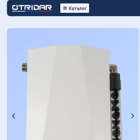
К
Каталог
Озо
Otr
Прим
Ку
Испол
живот
глуби
химии
окисл
споры
секун
Опис
Хара
Доку
Доста