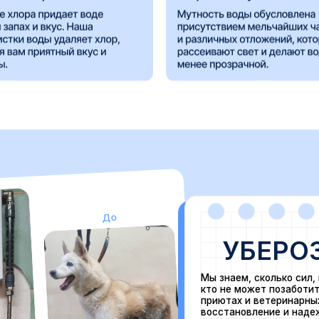
До
УБЕРОЗОН.
З
Мы знаем, сколько сил, времени и серд
кто не может позаботиться о себе сам
приютах и ветеринарных клиниках — эт
восстановление и надежда на лучшую 
Мы хотим быть рядом и поддержать ва
деле. Поэтому мы создали специальну
особыми условиями для покупки озона
После
Нажимая кнопку «Отправить», я подтверж
обработку персональных данных и ознак
Политики конфиденциальности