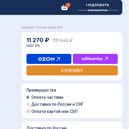
Подобрать
0
озонатор
ул: Otridar Aqua Pet
1 270 ₽
28 000 ₽
С 5%
В КОРЗИНУ
реимущества
Оплата частями
Доставка по России и СНГ
Оплата картой или СБП
ставка по России
 пунктов выдачи -
бесплатно
 двери - оплачивается отдельно