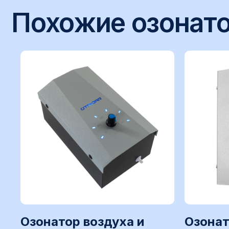
ПН - ПТ
09:00 - 18:00
Контакты служб
Озонатор воздуха и
Озонат