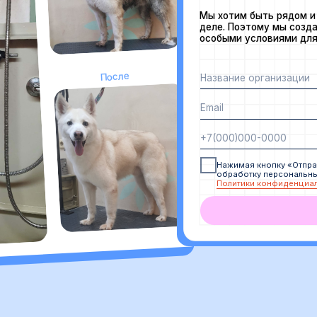
ОТПРАВИТЬ
Юлия Б.
23.11.25
доме. При первом
ной прошел сильный
о ощутимый, мне очень
чтобы после прогулки
Отлично работает.
е пользуемся сами. И
Покупала в салон
приготовления чая и
для животных. И на
 вещь, про которую
себе проверить не
зовании перестали
забыла😆. Эффект
екомендую очень.
понравился!