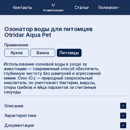
О
онтакты
Статьи
Полезное
компании
натор воды для питомцев
Артик
idar Aqua Pet
1
енение
НД
хня
Ванна
Питомцы
ьзование озоновой воды в уходе за
ными — современный способ обеспечить
нную чистоту без шампуней и агрессивной
. Озон (O₃) — природный сверхсильный
итель: он уничтожает бактерии, вирусы,
 грибков и яйца паразитов за считанные
П
ды.
ание
ктеристики
ментация
До
вка и оплата
До
До