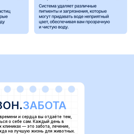
АБОТА
ца вы отдаёте тем,
. Каждый день в
о забота, лечение,
жизнь для животных.
с в этом важном
ю программу — с
тора
даю свое согласие на
омление с положениями