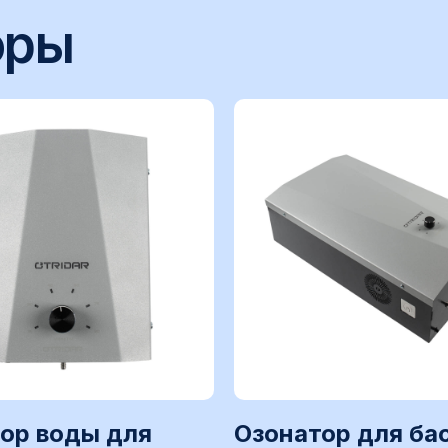
Подберем озонатор для вашей 
ы
ор воды для
Озонатор для ба