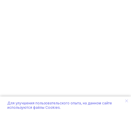
Озонированные масла Cosmo3
ООО "УБЕР ЭЛЕКТРО" ИНН 6166119724
Политика в отношении обработки
персональных данных
Разработка сайта
OTRIDAR © 2020-2025
Для улучшения пользовательского опыта, на данном сайте
используются файлы Cookies.