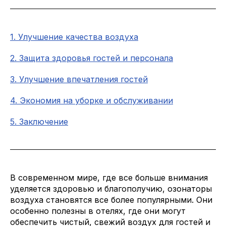
О компании
Сферы применения
1. Улучшение качества воздуха
8 800 500 82
2. Защита здоровья гостей и персонала
61
TELEGRAM
WHATSAPP
MAX
3. Улучшение впечатления гостей
ПОДОБРАТЬ ОЗОНАТОР
4. Экономия на уборке и обслуживании
5. Заключение
В современном мире, где все больше внимания
уделяется здоровью и благополучию, озонаторы
воздуха становятся все более популярными. Они
особенно полезны в отелях, где они могут
обеспечить чистый, свежий воздух для гостей и