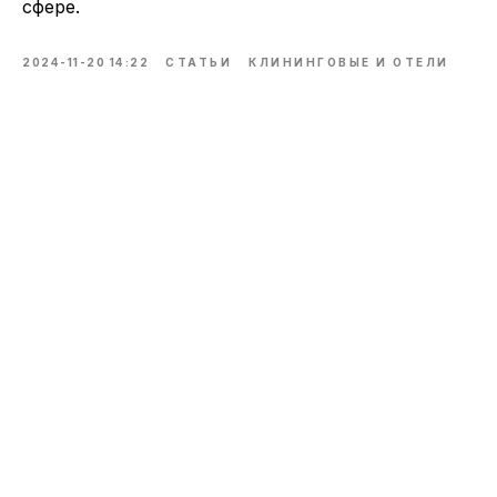
положениями
Политики конфиденциальности
сфере.
ОТПРАВИТЬ
2024-11-20 14:22
СТАТЬИ
КЛИНИНГОВЫЕ И ОТЕЛИ
Каталог
Озонаторы воздуха
Озонаторы воды
Бытовые озонаторы
Промышленные озонаторы
Озонирующие шкафы
Доп. оборудование
Мы на маркетплейсах
Ozon
WildBerries
Яндекс.Маркет
Другие наши проекты
Электрические котлы Amber