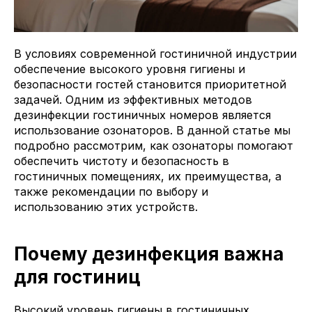
О компании
Сферы применения
В условиях современной гостиничной индустрии
8 800 500 82
обеспечение высокого уровня гигиены и
безопасности гостей становится приоритетной
61
задачей. Одним из эффективных методов
TELEGRAM
WHATSAPP
MAX
дезинфекции гостиничных номеров является
использование озонаторов. В данной статье мы
ПОДОБРАТЬ ОЗОНАТОР
подробно рассмотрим, как озонаторы помогают
обеспечить чистоту и безопасность в
гостиничных помещениях, их преимущества, а
также рекомендации по выбору и
использованию этих устройств.
Почему дезинфекция важна
для гостиниц
Высокий уровень гигиены в гостиничных