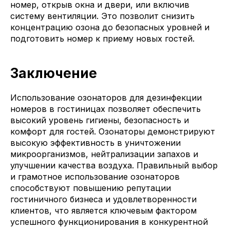
номер, открыв окна и двери, или включив
систему вентиляции. Это позволит снизить
концентрацию озона до безопасных уровней и
подготовить номер к приему новых гостей.
Заключение
Использование озонаторов для дезинфекции
номеров в гостиницах позволяет обеспечить
высокий уровень гигиены, безопасность и
комфорт для гостей. Озонаторы демонстрируют
высокую эффективность в уничтожении
микроорганизмов, нейтрализации запахов и
улучшении качества воздуха. Правильный выбор
Подписка на рассылку
и грамотное использование озонаторов
способствуют повышению репутации
гостиничного бизнеса и удовлетворенности
клиентов, что является ключевым фактором
Нажимая кнопку «Отправить», я
подтверждаю свое согласие на обработку
успешного функционирования в конкурентной
персональных данных и ознакомление с