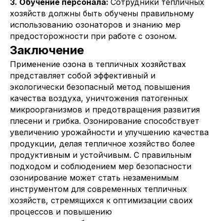
3. Обучение персонала:
Сотрудники тепличных
WildBerries
хозяйств должны быть обучены правильному
Яндекс.Маркет
использованию озонаторов и знанию мер
предосторожности при работе с озоном.
Другие наши проекты
Заключение
Электрические котлы Amber
Применение озона в тепличных хозяйствах
Озонированные масла Cosmo3
представляет собой эффективный и
ООО "УБЕР ЭЛЕКТРО" ИНН 6166119724
экологически безопасный метод повышения
качества воздуха, уничтожения патогенных
Политика в отношении обработки
персональных данных
микроорганизмов и предотвращения развития
Разработка сайта
плесени и грибка. Озонирование способствует
увеличению урожайности и улучшению качества
продукции, делая тепличное хозяйство более
продуктивным и устойчивым. С правильным
подходом и соблюдением мер безопасности
OTRIDAR © 2020-2025
озонирование может стать незаменимым
инструментом для современных тепличных
хозяйств, стремящихся к оптимизации своих
процессов и повышению