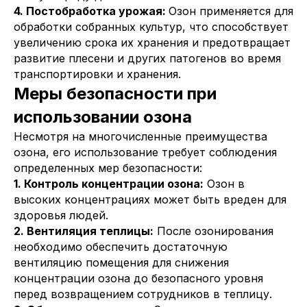
4. Постобработка урожая:
Озон применяется для
обработки собранных культур, что способствует
увеличению срока их хранения и предотвращает
Нажимая кнопку «Отправить», я
развитие плесени и других патогенов во время
подтверждаю свое согласие на обработку
транспортировки и хранения.
персональных данных и ознакомление с
положениями
Политики конфиденциальности
Меры безопасности при
ОТПРАВИТЬ
использовании озона
Несмотря на многочисленные преимущества
озона, его использование требует соблюдения
Каталог
определенных мер безопасности:
Озонаторы воздуха
1. Контроль концентрации озона:
Озон в
Озонаторы воды
высоких концентрациях может быть вреден для
Бытовые озонаторы
здоровья людей.
Промышленные озонаторы
2. Вентиляция теплицы:
После озонирования
Озонирующие шкафы
необходимо обеспечить достаточную
Доп. оборудование
вентиляцию помещения для снижения
концентрации озона до безопасного уровня
Мы на маркетплейсах
перед возвращением сотрудников в теплицу.
Ozon