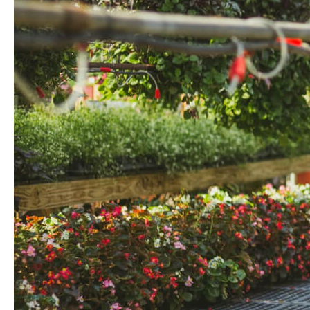
О компании
Сферы применения
8 800 500 82
61
TELEGRAM
WHATSAPP
MAX
ПОДОБРАТЬ ОЗОНАТОР