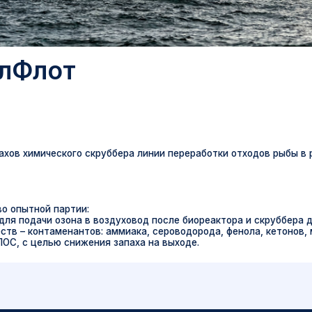
лот
мического скруббера линии переработки отходов рыбы в рыбную муку.
ой партии:
чи озона в воздуховод после биореактора и скруббера для окисления
онтаменантов: аммиака, сероводорода, фенола, кетонов, меркаптана,
елью снижения запаха на выходе.
Подберем озонатор для вашей 