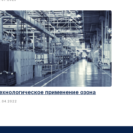
Мы на маркетплейсах
Ozon
WildBerries
Яндекс.Маркет
ехнологическое применение озона
Другие наши проекты
6.04.2022
Электрические котлы Amber
Озонированные масла Cosmo3