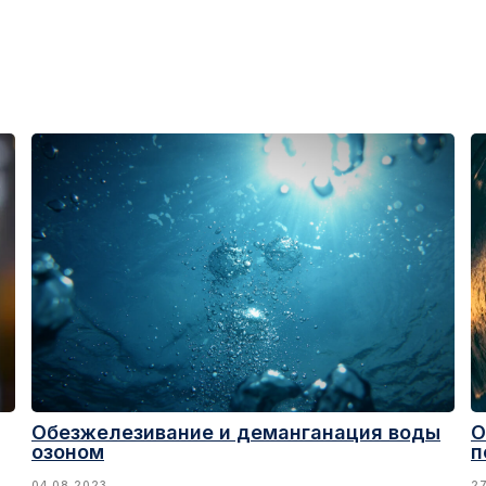
Обезжелезивание и деманганация воды
О
озоном
п
04.08.2023
27