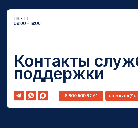
Контакты служб
поддержки
8 800 500 82 61
uberozon@uberozon
Статьи