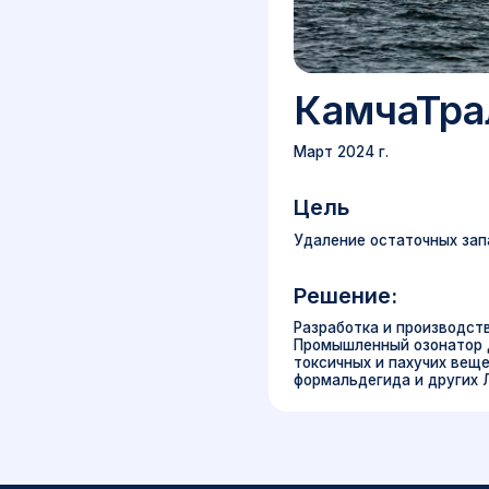
КамчаТралФ
Март 2024 г.
Цель
Удаление остаточных запахов хи
Решение:
Разработка и производство опытн
Промышленный озонатор для пода
токсичных и пахучих веществ – к
формальдегида и других ЛОС, с ц
ПН - ПТ
09:00 - 18:00