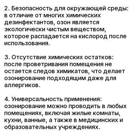
1. Подготовка помещения: перед
началом процедуры необходимо
убедиться, что в помещении
отсутствуют люди, животные и
комнатные растения. Все пищевые
продукты и открытые напитки следует
убрать или герметично закрыть, так как
озон может изменить их свойства.
2. Очистка и вентиляция: необходимо
провести влажную уборку и открыть
окна для вентиляции. Это поможет
снизить начальную концентрацию
загрязнителей в воздухе и повысить
эффективность озонирования.
3. Выбор озонатора: важно подобрать
озонатор подходящей мощности,
исходя из объема помещения. В
инструкции к устройству обычно
указано, на какой объем помещения
рассчитано устройство.
4. Работа озонатора: установите
озонатор в центре помещения или в
месте, обеспечивающем максимально
равномерное распределение озона.