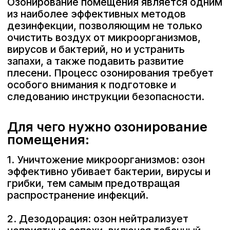
следованию инструкции безопасности.
О компании
Для чего нужно озонирование
Сферы применения
помещения:
8 800 500 82
1. Уничтожение микроорганизмов: озон
эффективно убивает бактерии, вирусы и
грибки, тем самым предотвращая
61
распространение инфекций.
TELEGRAM
WHATSAPP
MAX
2. Дезодорация: озон нейтрализует
ПОДОБРАТЬ ОЗОНАТОР
неприятные запахи, включая табачный
дым, запахи животных, плесени и гнили.
3. Подавление роста плесени: озон
активно борется с плесенью,
предотвращая её распространение даже
в труднодоступных местах.
4. Очищение воздуха: озонирование
способствует удалению загрязнителей из
воздуха, обеспечивая чистое и свежее
дыхание.
Преимущества
озонирования помещения: