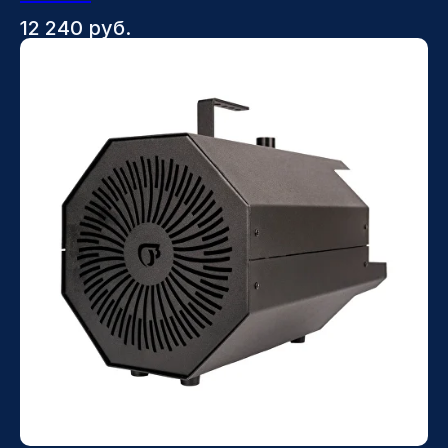
конфиденциальности
12 240
руб.
ОТПРАВИТЬ
Контакты службы
поддержки
8 800 500 82 61
uberozon@uberozon.ru
Статьи