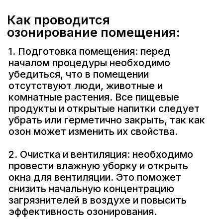
Установите необходимое время работы
согласно инструкции. В среднем
процедура может занимать от 30 минут
до нескольких часов в зависимости от
задачи и размера помещения.
5. Послепроцедурная вентиляция:
после окончания работы озонатора
важно проветрить помещение, открыв
окна и двери для выхода остаточного
озона. Вентиляция должна
продолжаться минимум 30 минут,
однако оптимальное время может
варьироваться в зависимости от
объема и начальной концентрации
озона.
Подходящие
озонаторы