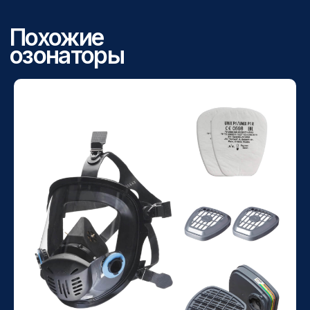
Нажимая кнопку «Отправить», я подтверждаю
свое согласие на обработку персональных
данных и ознакомление с положениями
Политики
конфиденциальности
ОТПРАВИТЬ
Контакты службы
поддержки
8 800 500 82 61
uberozon@uberozon.ru
Статьи