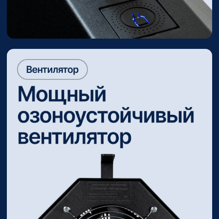
Жилые помещения
Озонирование — это быстрый и
безопасный способ избавиться от
микробов и плесени, нейтрализовать
стойкие запахи табака, домашних
животных и пищи, а также уменьшить
количество аллергенов без
использования агрессивных химикатов.
Обработает помещения до 1000 м³
1 мин ~ 10 м³