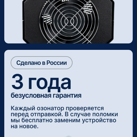
Автомобили
Озонирование быстро устраняет запахи
топлива, табака и сырости, дезинфицирует
салоны и воздуховоды, безопасно для
обивки и электроники, может проводиться
между рейсами и восстанавливает чистоту
и комфорт для пассажиров и экипажа.
Легковые ~ 15 мин
Грузовые ~ 30 мин
Общественный транспорт ~ 45 мин
Клининговые компании
Озонирование быстро убирают запахи
после затоплений и ремонтов, уничтожают
плесень, бактерии и аллергенные частицы.
Технология усиливает результат клининга,
сокращает время обработки и позволяет
предоставлять клиентам услуги
премиального уровня.
Отели и гостиницы