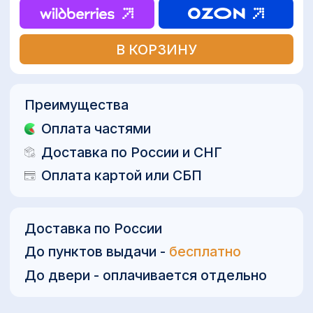
До пунктов выдачи -
бесплатно
До двери - оплачивается отдельно
Otridar Air 40 Smart - мощный и надежный
озонатор российского производства,
гарантирующий чистоту и свежесть
воздуха в вашем доме, офисе или любом
другом помещении. Он обладает
производительностью 40 грамм озона в
час, что позволяет эффективно очищать
воздух в помещениях до 1000 м³.
Описание
Характеристики
Документация
Доставка и оплата