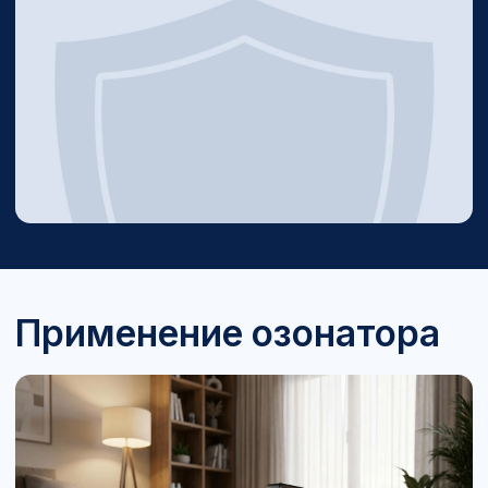
Озонирование помогает поддерживать
безупречную чистоту номеров: устраняет
запахи после гостей, освежает текстиль и
кондиционеры. Ускоряет подготовку
помещений, улучшает качество сервиса и
повышает уровень комфорта для
постояльцев.
Отзывы