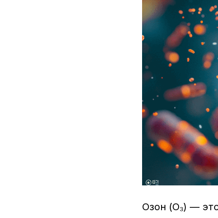
Озон (O₃) — эт