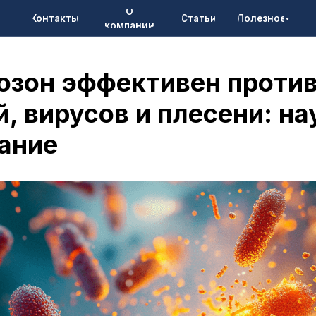
О
онтакты
Статьи
Полезное
компании
озон эффективен проти
, вирусов и плесени: н
ание