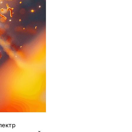
пектр