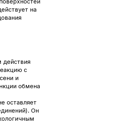
поверхностей
действует на
дования
 действия
реакцию с
сени и
нкции обмена
не оставляет
динений). Он
экологичным