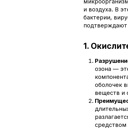
микроорганизм
и воздуха. В э
бактерии, виру
подтверждают 
1. Окисли
Разрушени
озона — эт
компонента
оболочек в
веществ и 
Преимущес
длительных
разлагаетс
средством