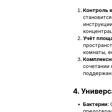
Контроль 
становится
инструкции
концентрац
Учёт площ
пространст
комнаты, е
Комплексн
сочетании 
поддержан
4. Универ
Бактерии
:
предотвращ