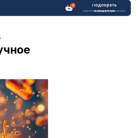
Подобрать
0
озонатор
в
аучное