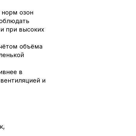
 норм озон
соблюдать
и при высоких
учётом объёма
ленькой
ивнее в
 вентиляцией и
к,