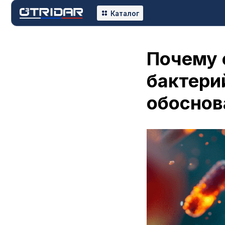
К
Каталог
Почему 
бактерий
обоснов