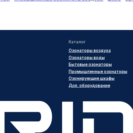
ООО "УБЕР ЭЛЕКТРО" ИНН
6166119724