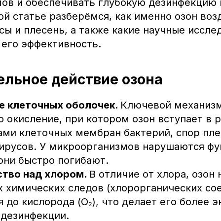
ов и обеспечивать глубокую дезинфекцию 
той статье разберёмся, как именно озон воз
сы и плесень, а также какие научные иссле
его эффективность.
тельное действие озона
е клеточных оболочек.
Ключевой механизм
о окисление, при котором озон вступает в 
ми клеточных мембран бактерий, спор пле
ирусов. У микроорганизмов нарушаются фу
они быстро погибают.
тво над хлором.
В отличие от хлора, озон 
 химических следов (хлорорганических сое
я до кислорода (O₂), что делает его более 
 дезинфекции.