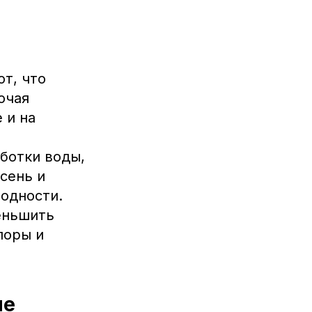
т, что
ючая
 и на
ботки воды,
сень и
годности.
еньшить
поры и
ие