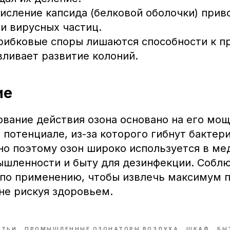
кисление капсида (белковой оболочки) прив
и вирусных частиц.
Грибковые споры лишаются способности к п
вливает развитие колоний.
ие
ование действия озона основано на его мо
потенциале, из-за которого гибнут бактери
но поэтому озон широко используется в ме
Каталог
Озонаторы воздуха
шленности и быту для дезинфекции. Собл
Озонаторы воды
по применению, чтобы извлечь максимум п
Бытовые озонаторы
не рискуя здоровьем.
Промышленные озонаторы
Озонирующие шкафы
Доп. оборудование
АТЬИ
ПРОМЫШЛЕННЫЕ ОЗОНАТОРЫ ВОЗДУХА
ШКАФ
БЫ